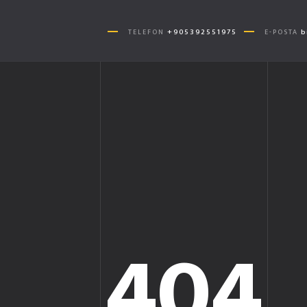
+905392551975
b
TELEFON
E-POSTA
404